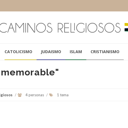
CATOLICISMO
JUDAISMO
ISLAM
CRISTIANISMO
á memorable"
PAPA FRANCISCO
BARACK OBA
igiosos
/
4 personas
/
1 tema