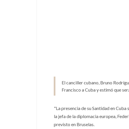
stro Ruz (Birán,
de junio de 1931),
Benedicto XVI
(en latín,
Benedictus
l Castro, es un...
PP. XVI
), de nombre secular
¿½a y Noticias
Ver Biografï¿½a y Noticias
El canciller cubano, Bruno Rodrígu
Francisco a Cuba y estimó que se
"La presencia de su Santidad en Cuba 
la jefa de la diplomacia europea, Fede
previsto en Bruselas.