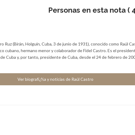
Personas en esta nota ( 4
o Ruz (Birán, Holguín, Cuba, 3 de junio de 1931), conocido como Raúl Ca
ítico cubano, hermano menor y colaborador de Fidel Castro. Es el presiden
de Cuba y, por tanto, presidente de Cuba, desde el 24 de febrero de 20
Ver biografï¿½a y noticias de Raúl Castro