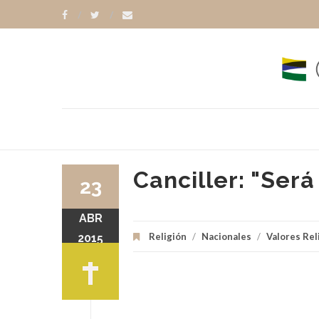
Canciller: "Ser
23
ABR
CASTRO
BENEDICTO XVI
Religión
/
Nacionales
/
Valores Rel
2015