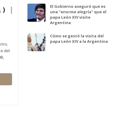
El Gobierno aseguró que es
 )
una "enorme alegría" que el
papa León XIV visite
Argentina
En esta nota:
Benedicto XVI
Cómo se gestó la visita del
papa León XIV a la Argentina
stro,
Benedicto XVI
(en latín,
Benedictus PP. XVI
),
te del
am Inn, Baviera, Alemania,16 de abril de 1927)
08,
soberano de la Ciudad del Vaticano. Resultó e
Ver biografï¿½a y