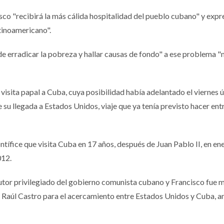
sco "recibirá la más cálida hospitalidad del pueblo cubano" y expr
tinoamericano".
 de erradicar la pobreza y hallar causas de fondo" a ese problema "
visita papal a Cuba, cuya posibilidad había adelantado el viernes ú
 de su llegada a Estados Unidos, viaje que ya tenía previsto hacer entr
ntífice que visita Cuba en 17 años, después de Juan Pablo II, en en
012.
ocutor privilegiado del gobierno comunista cubano y Francisco fue 
 Raúl Castro para el acercamiento entre Estados Unidos y Cuba, 