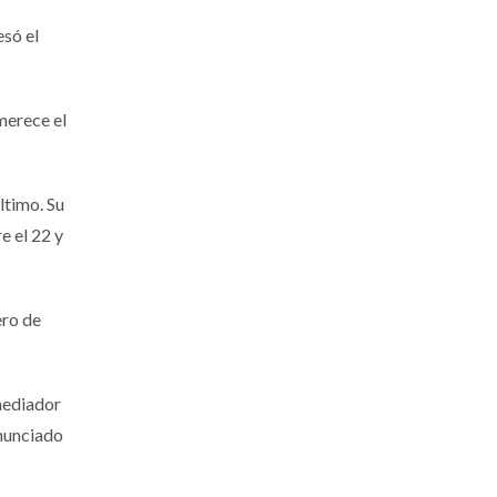
esó el
merece el
ltimo. Su
e el 22 y
ero de
mediador
anunciado