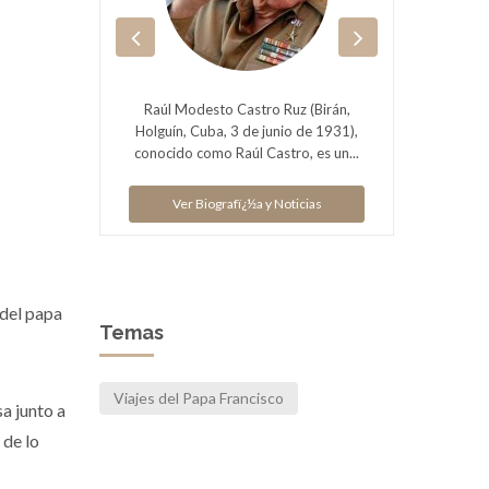
acido en
Raúl Modesto Castro Ruz (Birán,
s, 4 de
Holguín, Cuba, 3 de junio de 1931),
Benedi
do como
conocido como Raúl Castro, es un...
PP.
Ver Biografï¿½a y Noticias
V
ias
 del papa
Temas
Viajes del Papa Francisco
a junto a
 de lo