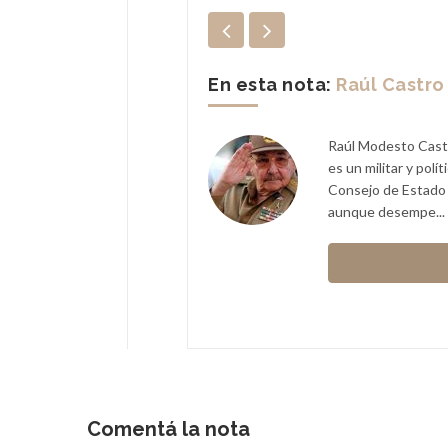
En esta nota:
Raúl Castro
 agosto de 1961), conocido
Raúl Modesto Castr
e de los Estados Unidos. Fue
es un militar y pol
a su renuncia el 16 de
Consejo de Estado 
aunque desempe...
Obama
Comentá la nota