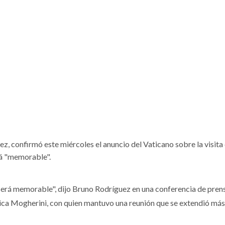
Barack Hussein Obama( n
Fue el primer Papa americano es el
Honolulu, Estados Unido
jesuita argentino Jorge Mario
agosto de 1961), conoci
Bergoglio, arzobispo de Buenos A...
Barack...
Ver Biografï¿½a y Noticias
Ver Biografï¿½a y Notic
ez, confirmó este miércoles el anuncio del Vaticano sobre la visita
rá "memorable".
será memorable", dijo Bruno Rodríguez en una conferencia de prens
rica Mogherini, con quien mantuvo una reunión que se extendió más