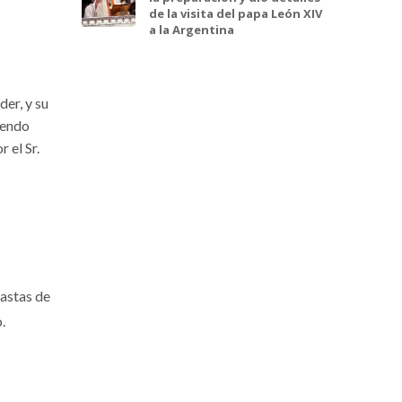
de la visita del papa León XIV
a la Argentina
der, y su
iendo
 el Sr.
fastas de
.