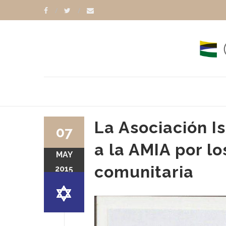
La Asociación I
07
a la AMIA por los
MAY
comunitaria
2015