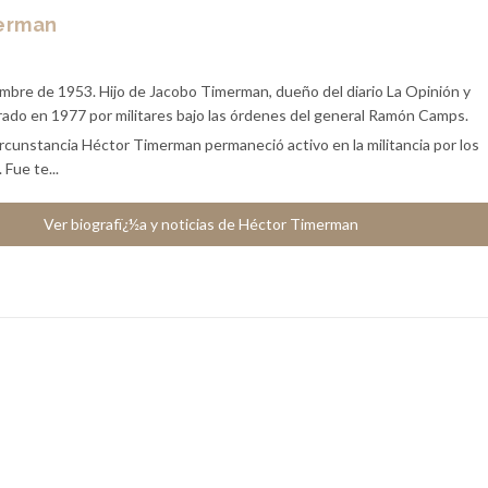
erman
embre de 1953. Hijo de Jacobo Timerman, dueño del diario La Opinión y
rado en 1977 por militares bajo las órdenes del general Ramón Camps.
rcunstancia Héctor Timerman permaneció activo en la militancia por los
Fue te...
Ver biografï¿½a y noticias de Héctor Timerman