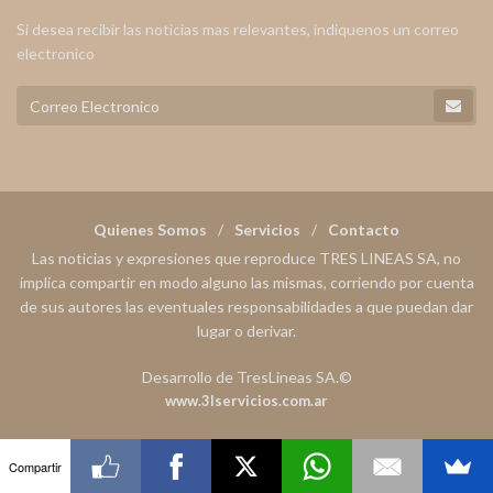
Si desea recibir las noticias mas relevantes, indiquenos un correo
electronico
Quienes Somos
Servicios
Contacto
Las noticias y expresiones que reproduce TRES LINEAS SA, no
implica compartir en modo alguno las mismas, corriendo por cuenta
de sus autores las eventuales responsabilidades a que puedan dar
lugar o derivar.
Desarrollo de TresLineas SA.©
www.3lservicios.com.ar
Compartir