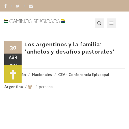
Toggle navigation
Los argentinos y la familia:
30
"anhelos y desafíos pastorales"
ABR
2015
Religión
/
Nacionales
/
CEA - Conferencia Episcopal
Argentina
/
1 persona